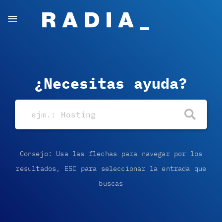
¿Necesitas ayuda?
Consejo: Usa las flechas para navegar por los
resultados, ESC para seleccionar la entrada que
buscas