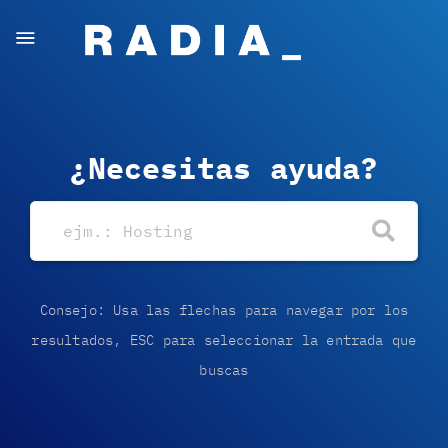
¿Necesitas ayuda?
Consejo: Usa las flechas para navegar por los
resultados, ESC para seleccionar la entrada que
buscas