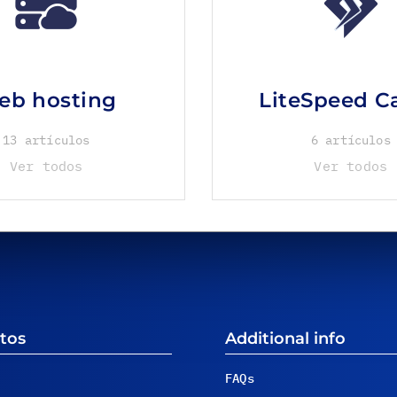
eb hosting
LiteSpeed C
13 artículos
6 artículos
Ver todos
Ver todos
tos
Additional info
FAQs