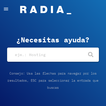
¿Necesitas ayuda?
Consejo: Usa las flechas para navegar por los
resultados, ESC para seleccionar la entrada que
buscas