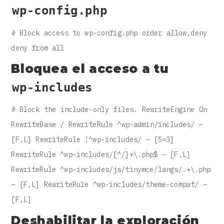
wp-config.php
# Block access to wp-config.php order allow,deny
deny from all
Bloquea el acceso a tu
wp-includes
# Block the include-only files. RewriteEngine On
RewriteBase / RewriteRule ^wp-admin/includes/ –
[F,L] RewriteRule !^wp-includes/ – [S=3]
RewriteRule ^wp-includes/[^/]+\.php$ – [F,L]
RewriteRule ^wp-includes/js/tinymce/langs/.+\.php
– [F,L] RewriteRule ^wp-includes/theme-compat/ –
[F,L]
Deshabilitar la exploración