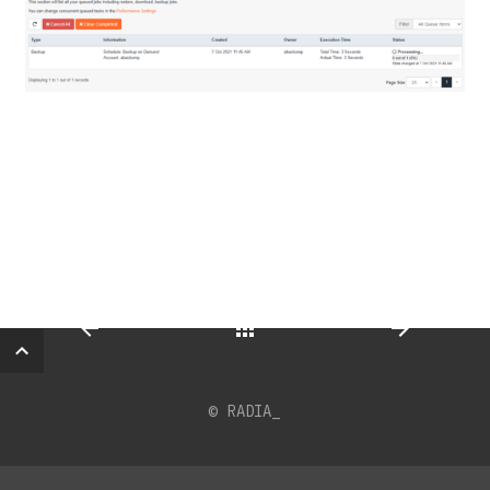
© RADIA_
Back