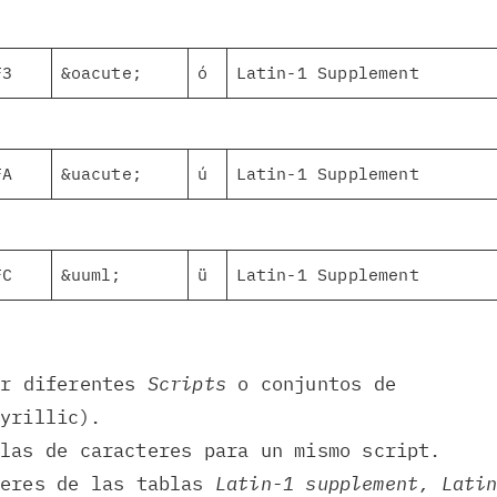
F3
&oacute;
ó
Latin-1 Supplement
FA
&uacute;
ú
Latin-1 Supplement
FC
&uuml;
ü
Latin-1 Supplement
r diferentes
Scripts
o conjuntos de
Cyrillic).
blas de caracteres para un mismo script.
teres de las tablas
Latin-1 supplement, Lati