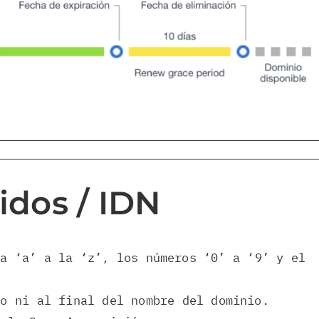
idos / IDN
la ‘a’ a la ‘z’, los números ‘0’ a ‘9’ y el
io ni al final del nombre del dominio.