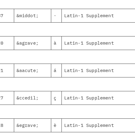
B7
&middot;
·
Latin-1 Supplement
E0
&agrave;
à
Latin-1 Supplement
E1
&aacute;
á
Latin-1 Supplement
E7
&ccedil;
ç
Latin-1 Supplement
E8
&egrave;
è
Latin-1 Supplement