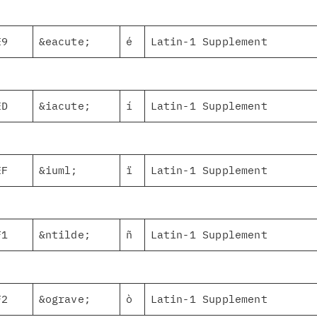
E9
&eacute;
é
Latin-1 Supplement
ED
&iacute;
í
Latin-1 Supplement
EF
&iuml;
ï
Latin-1 Supplement
F1
&ntilde;
ñ
Latin-1 Supplement
F2
&ograve;
ò
Latin-1 Supplement