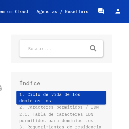
emium Cloud
Agencias / Resellers
Índice
1. Ciclo de vida de los
dominios .es
2. Caracteres permitidos / IDN
2.1. Tabla de caracteres IDN
permitidos para dominios .es
3. Requerimientos de residencia