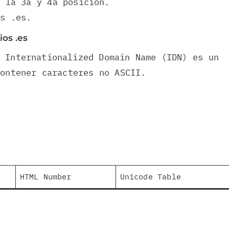
n la 3a y 4a posición.
os .es.
os .es
 Internationalized Domain Name (IDN) es un
ontener caracteres no ASCII.
HTML Number
Unicode Table