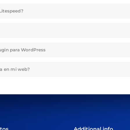
Litespeed?
ugin para WordPress
na en mi web?
tos
Additional info