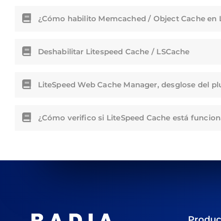
¿Cómo habilito Memcached / Object Cache en 
Deshabilitar Litespeed Cache / LSCache
LiteSpeed Web Cache Manager, desglose del pl
¿Cómo verifico si LiteSpeed Cache está funcio
Produc