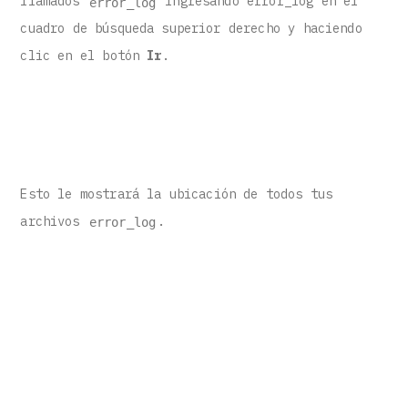
llamados
ingresando error_log en el
error_log
cuadro de búsqueda superior derecho y haciendo
clic en el botón
Ir
.
Esto le mostrará la ubicación de todos tus
archivos
.
error_log