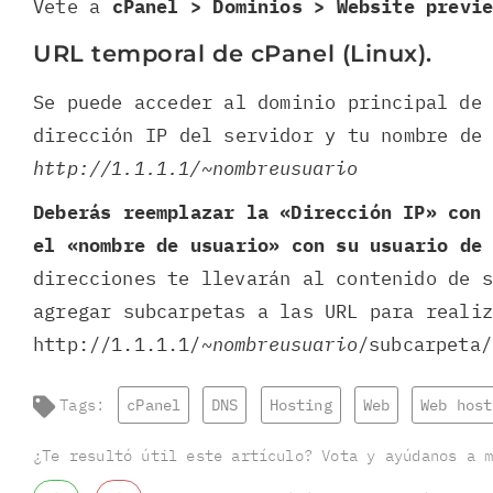
Vete a
cPanel > Dominios > Website previ
URL temporal de cPanel (Linux).
Se puede acceder al dominio principal de
dirección IP del servidor y tu nombre de
http://1.1.1.1/~nombreusuario
Deberás reemplazar la «Dirección IP» con
el «nombre de usuario» con su usuario de
direcciones te llevarán al contenido de s
agregar subcarpetas a las URL para reali
http://1.1.1.1/~
nombreusuario
/subcarpeta/
Tags:
cPanel
DNS
Hosting
Web
Web host
¿Te resultó útil este artículo? Vota y ayúdanos a 