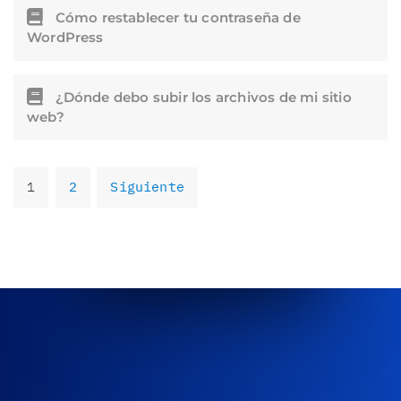
Cómo restablecer tu contraseña de
WordPress
¿Dónde debo subir los archivos de mi sitio
web?
1
2
Siguiente