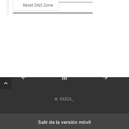
© RADIA_
Back
Salir de la versión móvil
Salir de la versión móvil