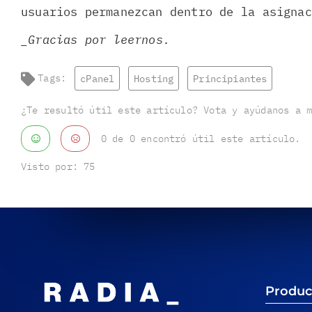
usuarios permanezcan dentro de la asigna
_Gracias por leernos.
Tags:
cPanel
Hosting
Principiantes
¿Te resultó útil este artículo? Vota y ayúdanos a 
0 de 0 encontró útil este artículo.
Visto por:
75
Produc