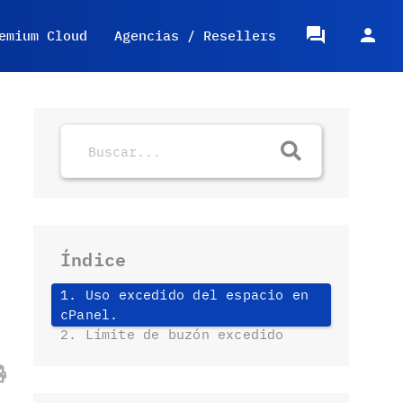
emium Cloud
Agencias / Resellers
Índice
1. Uso excedido del espacio en
cPanel.
2. Límite de buzón excedido