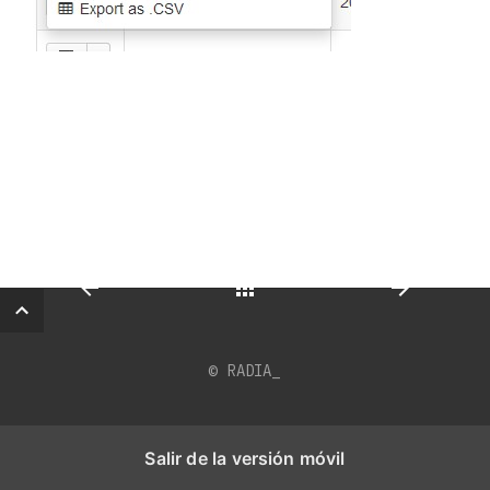
© RADIA_
Back
Salir de la versión móvil
Salir de la versión móvil